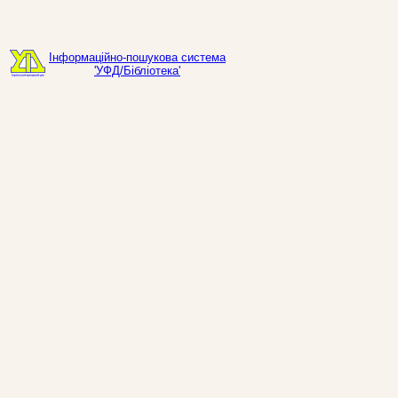
Інформаційно-пошукова система
'УФД/Бібліотека'