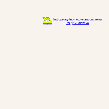
Інформаційно-пошукова система
'УФД/Бібліотека'