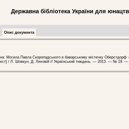
Державна бібліотека України для юнацт
т
Опис документа
на: Могила Павла Скоропадського в баварському містечку Оберстдорф -
екст] / Л. Шовкун, Д. Лиховій // Український тиждень. — 2013. — № 19. —