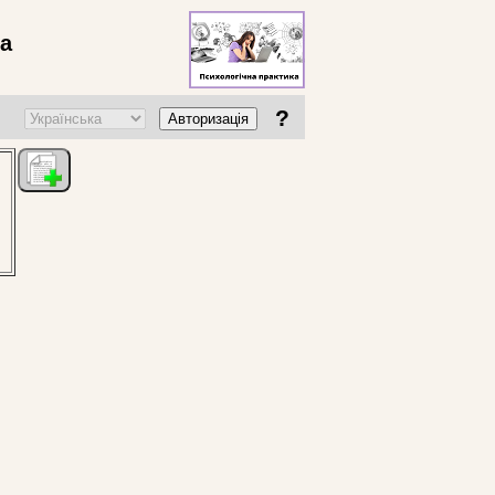
ва
?
Авторизація