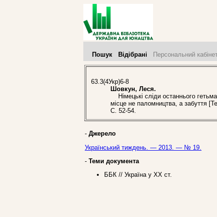
Пошук
Відібрані
Персональний кабіне
63.3(4Укр)6-8
Шовкун, Леся.
Німецькі сліди останнього гетьма
місце не паломництва, а забуття [Т
С. 52-54.
-
Джерело
Український тиждень. — 2013. — № 19.
-
Теми документа
ББК // Україна у ХХ ст.