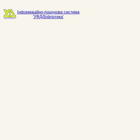
Інформаційно-пошукова система
'УФД/Бібліотека'