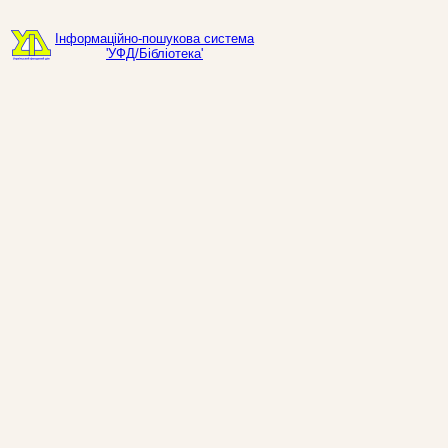
Інформаційно-пошукова система
'УФД/Бібліотека'