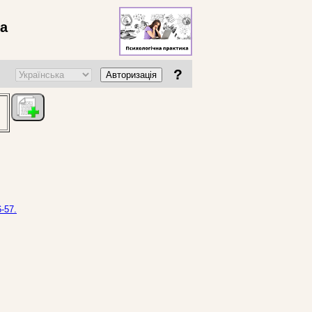
ва
?
Авторизація
-57.