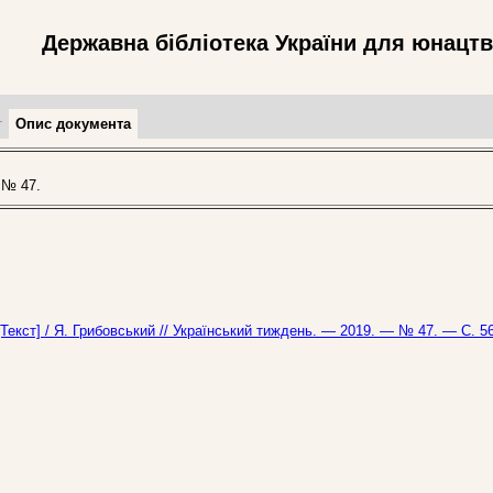
Державна бібліотека України для юнацт
т
Опис документа
 № 47.
Текст] / Я. Грибовський // Український тиждень. — 2019. — № 47. — С. 56