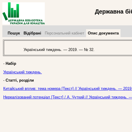
Державна бі
Пошук
Відібрані
Персональний кабінет
Опис документа
Український тиждень. — 2019. — № 32.
-
Набір
Український тиждень.
-
Статті, розділи
Китайський вплив: тема номера [Текст] // Український тиждень. — 2019
Нереалізований потенціал [Текст] / А. Чуткий // Український тиждень. 