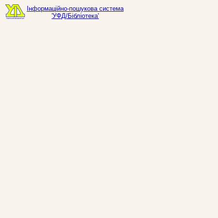
Інформаційно-пошукова система
'УФД/Бібліотека'