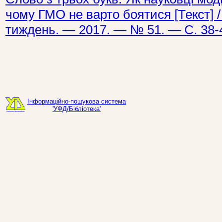
чому ГМО не варто боятися [Текст] /
тиждень. — 2017. — № 51. — С. 38-
Інформаційно-пошукова система
'УФД/Бібліотека'