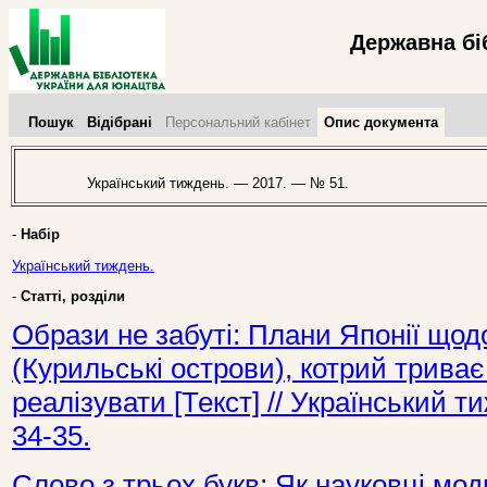
Державна бі
Пошук
Відібрані
Персональний кабінет
Опис документа
Український тиждень. — 2017. — № 51.
-
Набір
Український тиждень.
-
Статті, розділи
Образи не забуті: Плани Японії щод
(Курильські острови), котрий триває
реалізувати [Текст] // Український 
34-35.
Слово з трьох букв: Як науковці мод