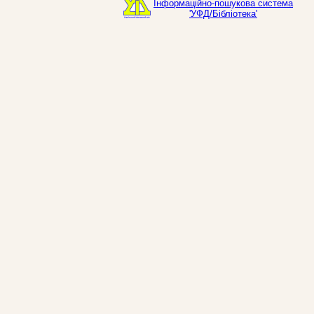
Інформаційно-пошукова система
'УФД/Бібліотека'