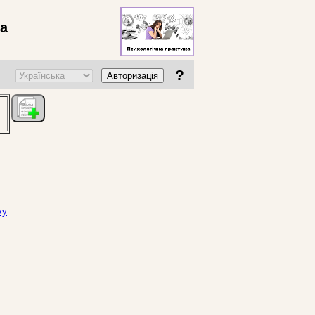
ва
?
Авторизація
ку