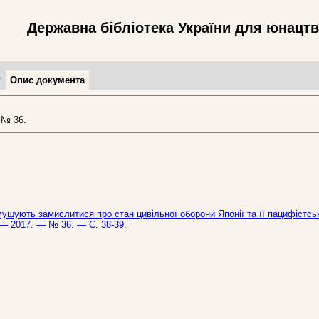
Державна бібліотека України для юнацт
т
Опис документа
 № 36.
ушують замислитися про стан цивільної оборони Японії та її пацифістсь
. — 2017. — № 36. — С. 38-39.