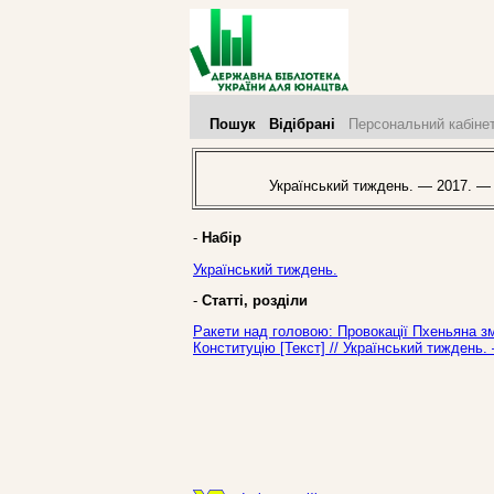
Пошук
Відібрані
Персональний кабіне
Український тиждень. — 2017. —
-
Набір
Український тиждень.
-
Статті, розділи
Ракети над головою: Провокації Пхеньяна зм
Конституцію [Текст] // Український тиждень