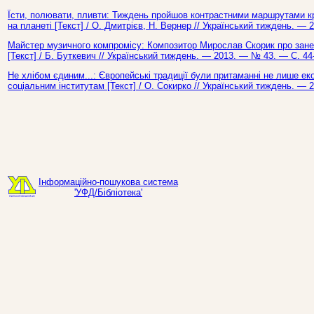
Їсти, полювати, пливти: Тиждень пройшов контрастними маршрутами к
на планеті [Текст] / О. Дмитрієв, Н. Вернер // Український тиждень. — 
Майстер музичного компромісу: Композитор Мирослав Скорик про зане
[Текст] / Б. Буткевич // Український тиждень. — 2013. — № 43. — С. 44
Не хлібом єдиним...: Європейські традиції були притаманні не лише ек
соціальним інститутам [Текст] / О. Сокирко // Український тиждень. — 
Інформаційно-пошукова система
'УФД/Бібліотека'