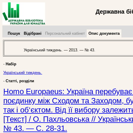
Державна бі
Пошук
Відібрані
Персональний кабінет
Опис документа
Український тиждень. — 2013. — № 43.
-
Набір
Український тиждень.
-
Статті, розділи
Homo Europaeus: Україна перебуває 
поєдинку між Сходом та Заходом, бу
так і об‘єктом. Від її вибору залежи
[Текст] / О. Пахльовська // Українс
№ 43. — С. 28-31.