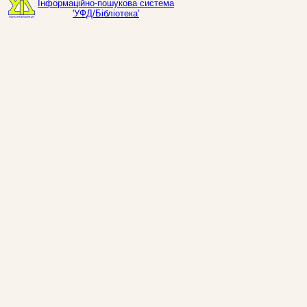
Інформаційно-пошукова система
'УФД/Бібліотека'