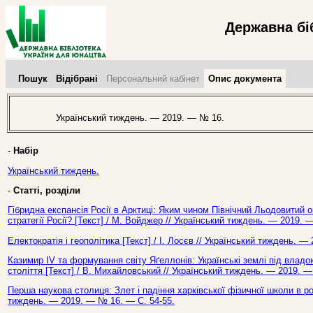
Державна бі
Пошук
Відібрані
Персональний кабінет
Опис документа
Український тиждень. — 2019. — № 16.
-
Набір
Український тиждень.
-
Статті, розділи
Гібридна експансія Росії в Арктиці: Яким чином Північний Льодовитий о
стратегії Росії? [Текст] / М. Войджер // Український тиждень. — 2019. 
Електократія і геополітика [Текст] / І. Лосєв // Український тиждень. —
Казимир ІV та формування світу Яґеллонів: Українські землі під владо
століття [Текст] / В. Михайловський // Український тиждень. — 2019. —
Перша наукова столиця: Злет і падіння харківської фізичної школи в рок
тиждень. — 2019. — № 16. — С. 54-55.