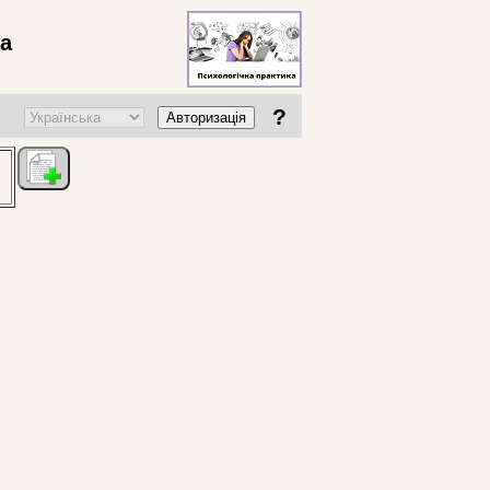
ва
?
Авторизація