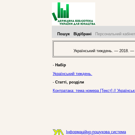
Пошук
Відібрані
Персональний кабіне
Український тиждень. — 2018. —
-
Набір
Український тиждень.
-
Статті, розділи
Контратака: тема номера [Текст] // Українс
Інформаційно-пошукова система