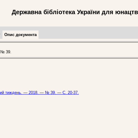
Державна бібліотека України для юнацт
т
Опис документа
 № 39.
ький тиждень. — 2018. — № 39. — С. 20-37.