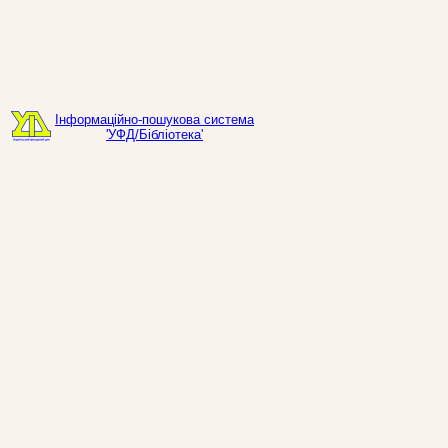
Інформаційно-пошукова система
'УФД/Бібліотека'