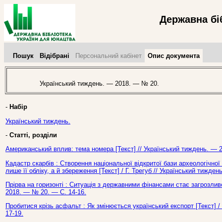
Державна бі
Пошук
Відібрані
Персональний кабінет
Опис документа
Український тиждень. — 2018. — № 20.
-
Набір
Український тиждень.
-
Статті, розділи
Американський вплив: тема номера [Текст] // Український тиждень. — 
Кадастр скарбів : Створення національної відкритої бази археологічн
лише її обліку, а й збереження [Текст] / Г. Трегуб // Український тижде
Прірва на горизонті : Ситуація з державними фінансами стає загрозлив
2018. — № 20. — С. 14-16.
Пробитися крізь асфальт : Як змінюється український експорт [Текст] 
17-19.