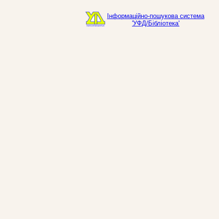
Інформаційно-пошукова система
'УФД/Бібліотека'