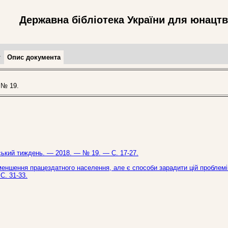
Державна бібліотека України для юнацт
т
Опис документа
 № 19.
нський тиждень. — 2018. — № 19. — С. 17-27.
зменшення працездатного населення, але є способи зарадити цій проблемі 
С. 31-33.