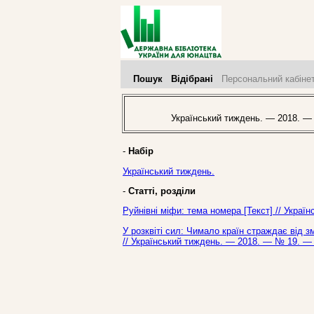
Пошук
Відібрані
Персональний кабіне
Український тиждень. — 2018. —
-
Набір
Український тиждень.
-
Статті, розділи
Руйнівні міфи: тема номера [Текст] // Украї
У розквіті сил: Чимало країн страждає від 
// Український тиждень. — 2018. — № 19. — 