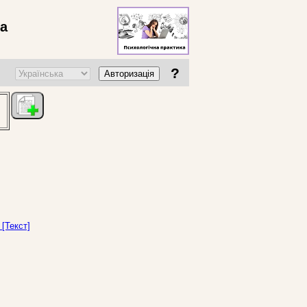
ва
?
Авторизація
[Текст]