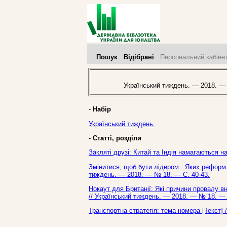
Пошук
Відібрані
Персональний кабіне
Український тиждень. — 2018. —
-
Набір
Український тиждень.
-
Статті, розділи
Закляті друзі: Китай та Індія намагаються н
Змінитися, щоб бути лідером : Яких реформ 
тиждень. — 2018. — № 18. — С. 40-43.
Нокаут для Британії: Які причини провалу вн
// Український тиждень. — 2018. — № 18. — 
Транспортна стратегія: тема номера [Текст] 