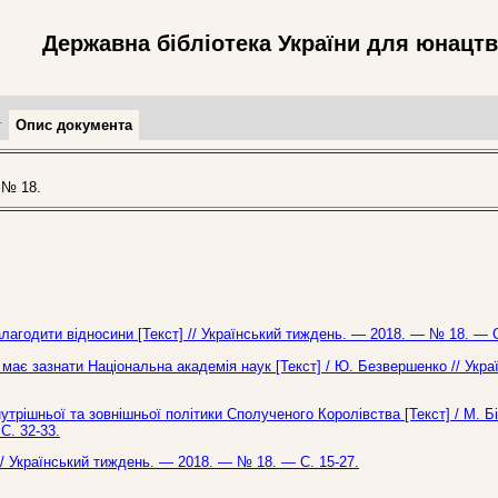
Державна бібліотека України для юнацт
т
Опис документа
 № 18.
алагодити відносини [Текст] // Український тиждень. — 2018. — № 18. — С
має зазнати Національна академія наук [Текст] / Ю. Безвершенко // Укра
утрішньої та зовнішньої політики Сполученого Королівства [Текст] / М. Бі
С. 32-33.
// Український тиждень. — 2018. — № 18. — С. 15-27.