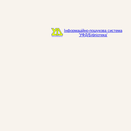
Інформаційно-пошукова система
'УФД/Бібліотека'