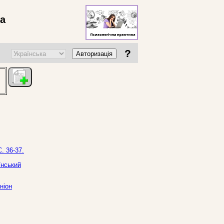
ва
?
Авторизація
. 36-37.
їнський
ніон