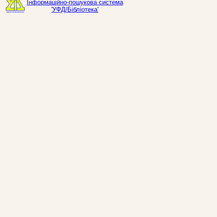
Інформаційно-пошукова система
'УФД/Бібліотека'