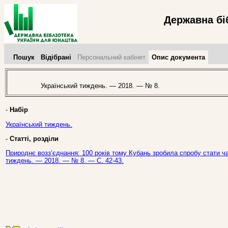
Державна бі
Пошук
Відібрані
Персональний кабінет
Опис документа
Український тиждень. — 2018. — № 8.
-
Набір
Український тиждень.
-
Статті, розділи
Природнє возз‘єднання: 100 років тому Кубань зробила спробу стати час
тиждень. — 2018. — № 8. — С. 42-43.