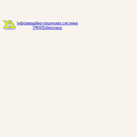
Інформаційно-пошукова система
'УФД/Бібліотека'