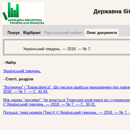
Державна бі
Пошук
Відібрані
Персональний кабінет
Опис документа
Український тиждень. — 2018. — № 7.
-
Набір
Український тиждень.
-
Статті, розділи
"Волиняна" і "Барасабніса": Що писали арабські мандрівники про давню
2018. — № 7. — С. 42-44.
Між двома "друзями": Чи вдасться Туреччині розв‘язати всі суперечност
// Український тиждень. — 2018. — № 7. — С. 30-31.
Польща: тема номера [Текст] // Український тиждень. — 2018. — № 7. 