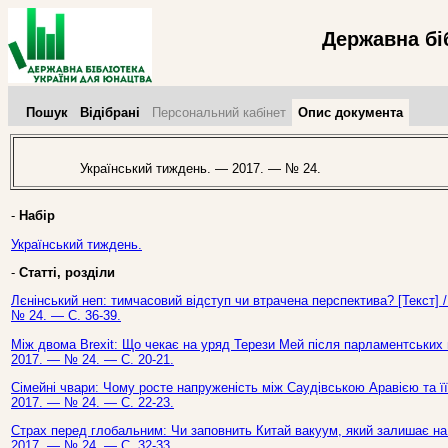
Державна бі
Пошук
Відібрані
Персональний кабінет
Опис документа
Український тиждень. — 2017. — № 24.
-
Набір
Український тиждень.
-
Статті, розділи
Лєнінський неп: тимчасовий відступ чи втрачена перспектива? [Текст] 
№ 24. — С. 36-39.
Між двома Brexit: Що чекає на уряд Терези Мей після парламентських ви
2017. — № 24. — С. 20-21.
Сімейні чвари: Чому росте напруженість між Саудівською Аравією та її
2017. — № 24. — С. 22-23.
Страх перед глобальним: Чи заповнить Китай вакуум, який залишає на с
2017. — № 24. — С. 32-33.