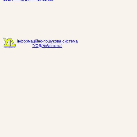
Інформаційно-пошукова система
'УФД/Бібліотека'