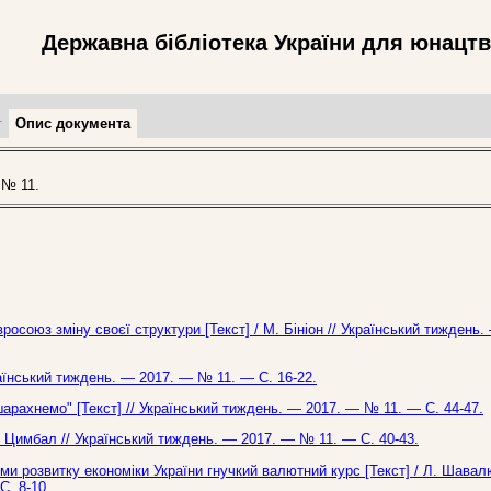
Державна бібліотека України для юнацт
т
Опис документа
 № 11.
осоюз зміну своєї структури [Текст] / М. Бініон // Український тиждень
раїнський тиждень. — 2017. — № 11. — С. 16-22.
арахнемо" [Текст] // Український тиждень. — 2017. — № 11. — С. 44-47.
Я. Цимбал // Український тиждень. — 2017. — № 11. — С. 40-43.
ми розвитку економіки України гнучкий валютний курс [Текст] / Л. Шавал
С. 8-10.