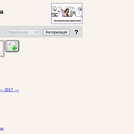
ва
?
Авторизація
. — 2017. —
юк