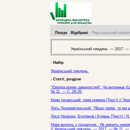
Пошук
Відібрані
Персональний кабіне
Український тиждень. — 2017. —
-
Набір
Український тиждень.
-
Статті, розділи
"Європа різних швидкостей": Чи витримає Євр
№ 11. — С. 28-29.
Крим татарський: тема номера [Текст] // Ук
Лесь Подерев‘янський: "Якщо треба, то ми ш
Леся Українка, Булґаков і Кубань [Текст] / 
Нова модель у подарунок : Як змінить напря
// Український тиждень. — 2017. — № 11. — 