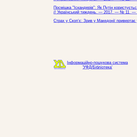
Посмішка "Іскандерів": Як Путін користуєтьс
// Український тиждень. — 2017. — № 11. — 
Страх у Скоп‘є: Зрив у Македонії привертає 
Інформаційно-пошукова система
'УФД/Бібліотека'