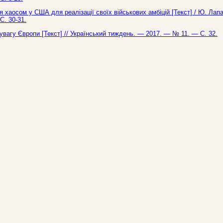
я хаосом у США для реалізації своїх військових амбіцій [Текст] / Ю. Лап
С. 30-31.
увагу Європи [Текст] // Український тиждень. — 2017. — № 11. — С. 32.