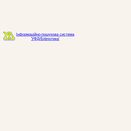
Інформаційно-пошукова система
'УФД/Бібліотека'