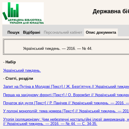
Державна бі
Пошук
Відібрані
Персональний кабінет
Опис документа
Український тиждень. — 2016. — № 44.
-
Набір
Український тиждень.
-
Статті, розділи
Запит на Путіна в Молдові [Текст] / Ж. Безп‘ятчук // Український тижд
Перша на західному фронті [Текст] / О. Ворожбит // Український тижде
Початок від нуля [Текст] / Р. Панічев // Український тиждень. — 2016. 
У полоні монополій: тема номера [Текст] // Український тиждень. — 20
Утопія ізоляционізму: Чим небезпечні ностальгійні ілюзії американців, 
// Український тиждень. — 2016. — № 44. — С. 34-35.