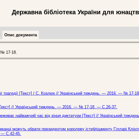
Державна бібліотека України для юнацт
т
Опис документа
№ 17-18.
 трагедії [Текст] / С. Козлюк // Український тиждень. — 2016. — № 17-18
Текст] // Український тиждень. — 2016. — № 17-18. — С.26-37.
еживає найважчий час від кінця диктатури [Текст] // Український тижден
риканці можуть обрати президентом королеву істеблішменту Гілларі Клінто
 — С.42-45.