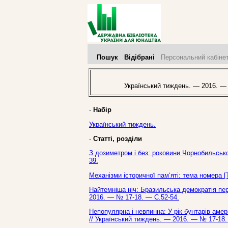
Пошук
Відібрані
Персональний кабіне
Український тиждень. — 2016. — 
-
Набір
Український тиждень.
-
Статті, розділи
З дозиметром і без: роковини Чорнобильської
39.
Механізми історичної пам‘яті: тема номера [
Найтемніша ніч: Бразильська демократія пер
2016. — № 17-18. — С.52-54.
Непопулярна і невпинна: У рік бунтарів аме
// Український тиждень. — 2016. — № 17-18.