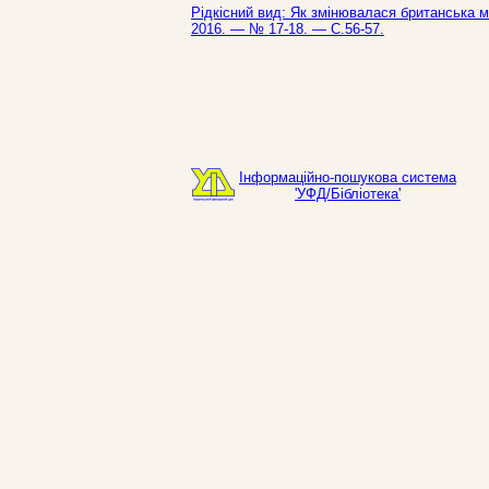
Рідкісний вид: Як змінювалася британська мо
2016. — № 17-18. — С.56-57.
Інформаційно-пошукова система
'УФД/Бібліотека'