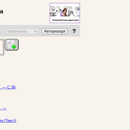
ва
?
Авторизація
. — С.38-
ь. —
н [Текст]