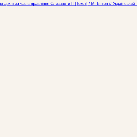
нархія за часів правління Єлизавети ІІ [Текст] / М. Бініон // Українськи