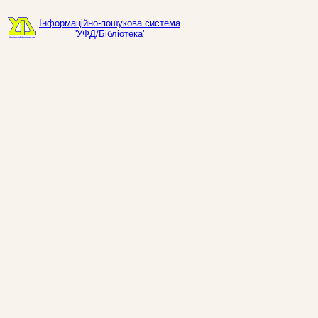
Інформаційно-пошукова система
'УФД/Бібліотека'