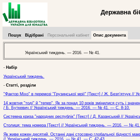
Державна бі
Пошук
Відібрані
Персональний кабінет
Опис документа
Український тиждень. — 2016. — № 41.
-
Набір
Український тиждень.
-
Статті, розділи
"Фактор Міхо" в перемозі "Грузинської мрії" [Текст] / Ж. Безп‘ятчук //
14 жовтня "тоді" й "тепер". Як за понад 10 років змінилися суть і значе
/ Б. Буткевич // Український тиждень. — 2016. — № 41. — С. 8-10.
Системна криза "народних республік" [Текст] / Д. Казанський // Україн
Столиця: тема номера [Текст] // Український тиждень. — 2016. — № 41.
Як живе кожен десятий. Останні дані стосовно глобальної бідності маю
// Український тиждень. — 2016. — № 41. — С. 42-43.