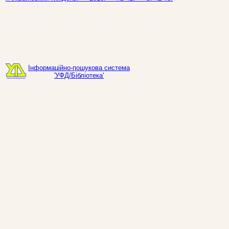
Інформаційно-пошукова система
'УФД/Бібліотека'