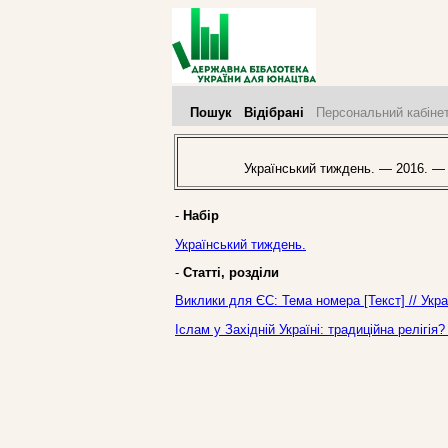
Пошук
Відібрані
Персональний кабіне
Український тиждень. — 2016. —
-
Набір
Український тиждень.
-
Статті, розділи
Виклики для ЄС: Тема номера [Текст] // Укр
Іслам у Західній Україні: традиційна релігія