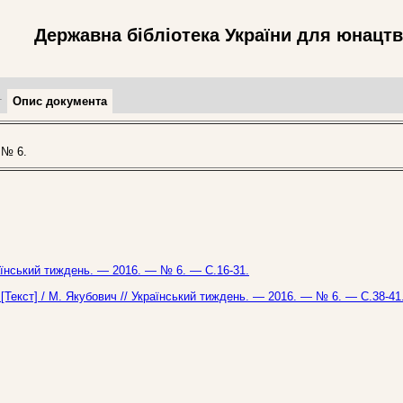
Державна бібліотека України для юнацт
т
Опис документа
 № 6.
аїнський тиждень. — 2016. — № 6. — С.16-31.
? [Текст] / М. Якубович // Український тиждень. — 2016. — № 6. — С.38-41