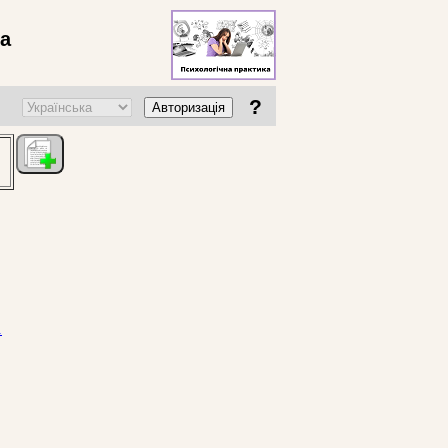
ва
?
Авторизація
.