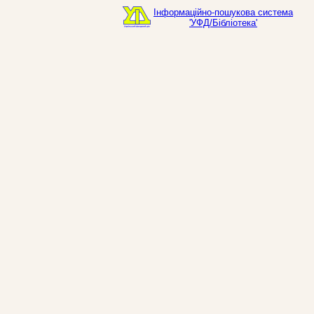
Інформаційно-пошукова система
'УФД/Бібліотека'