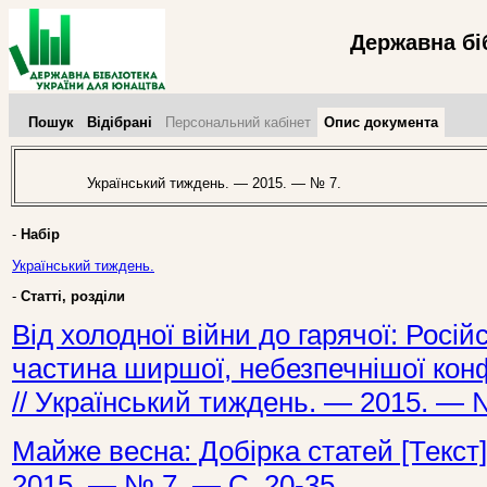
Державна бі
Пошук
Відібрані
Персональний кабінет
Опис документа
Український тиждень. — 2015. — № 7.
-
Набір
Український тиждень.
-
Статті, розділи
Від холодної війни до гарячої: Російс
частина ширшої, небезпечнішої конф
// Український тиждень. — 2015. — №
Майже весна: Добірка статей [Текст]
2015. — № 7. — С. 20-35.