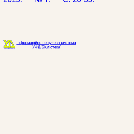
Інформаційно-пошукова система
'УФД/Бібліотека'