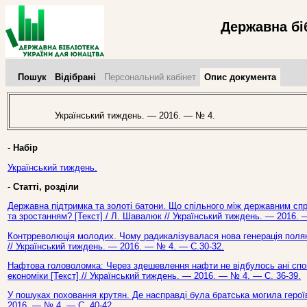
Державна бі
Пошук
Відібрані
Персональний кабінет
Опис документа
Український тиждень. — 2016. — № 4.
-
Набір
Український тиждень.
-
Статті, розділи
Державна підтримка та золоті батони. Що спільного між державним сп
та зростанням? [Текст] / Л. Шавалюк // Український тиждень. — 2016. 
Контрреволюція молодих. Чому радикалізувалася нова генерація поляків 
// Український тиждень. — 2016. — № 4. — С.30-32.
Нафтова головоломка: Через здешевлення нафти не відбулось ані сповіл
економіки [Текст] // Український тиждень. — 2016. — № 4. — С. 36-39.
У пошуках поховання крутян. Де насправді була братська могила героїв
2016. — № 4. — С. 40-42.