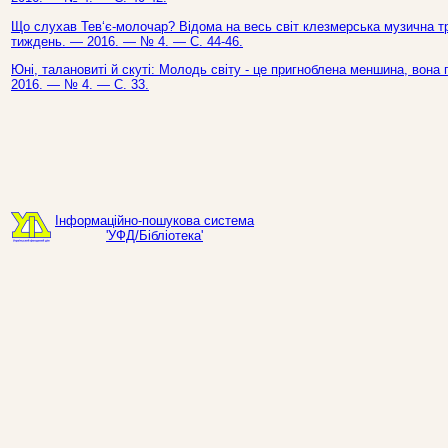
Що слухав Тев‘є-молочар? Відома на весь світ клезмерська музична трад
тиждень. — 2016. — № 4. — С. 44-46.
Юні, талановиті й скуті: Молодь світу - це пригноблена меншина, вона 
2016. — № 4. — С. 33.
Інформаційно-пошукова система
'УФД/Бібліотека'