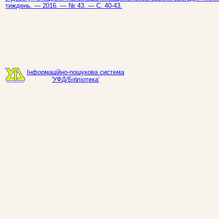
тиждень. — 2016. — № 43. — С. 40-43.
Інформаційно-пошукова система
'УФД/Бібліотека'