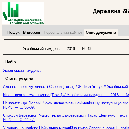
Державна бі
Пошук
Відібрані
Персональний кабінет
Опис документа
Український тиждень. — 2016. — № 43.
-
Набір
Український тиждень.
-
Статті, розділи
Алеппо - поріг чутливості Європи [Текст] / Ж. Безп‘ятчук // Українськ
Кіно і гречка: тема номера [Текст] // Український тиждень. — 2016. — №
Ненависть до Гілларі: Чому зневажають найімовірнішу наступницю пре
№ 43. — С. 36-39.
Спокуси Березової Рудки: Гніздо Закревських і Тарас Шевченко [Текст]
№ 43. — С. 44-47.
У дорогу - з надією: Найбільша міграційна криза Європи сьогодні - потік а