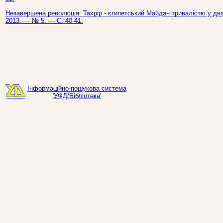
Незавершена революція: Тахрір - єгипетський Майдан тривалістю у два 
2013. — № 5. — С. 40-41.
Інформаційно-пошукова система
'УФД/Бібліотека'