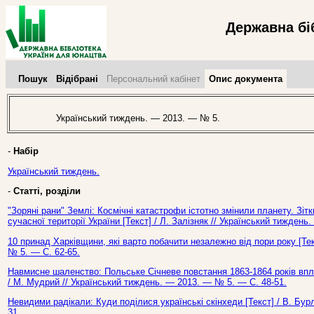
Державна бі
Пошук
Відібрані
Персональний кабінет
Опис документа
Український тиждень. — 2013. — № 5.
-
Набір
Український тиждень.
-
Статті, розділи
"Зоряні рани" Землі: Космічні катастрофи істотно змінили планету. Зіт
сучасної території України [Текст] / Л. Залізняк // Український тижден
10 принад Харківщини, які варто побачити незалежно від пори року [Тек
№ 5. — С. 62-65.
Навмисне шаленство: Польське Січневе повстання 1863-1864 років впли
/ М. Мудрий // Український тиждень. — 2013. — № 5. — С. 48-51.
Невидими радікали: Куди поділися українські скінхеди [Текст] / В. Бу
31.