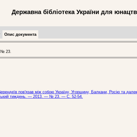
Державна бібліотека України для юнацт
т
Опис документа
 № 23.
рендеїв пов'язав між собою Україну, Угорщину, Балкани, Росію та далек
їнський тиждень. — 2013. — № 23. — С. 52-54.