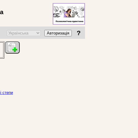
ва
?
Авторизація
і степи