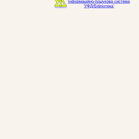
Інформаційно-пошукова система
'УФД/Бібліотека'