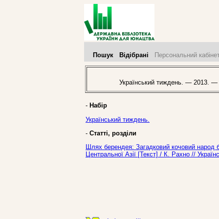
Пошук
Відібрані
Персональний кабіне
Український тиждень. — 2013. —
-
Набір
Український тиждень.
-
Статті, розділи
Шлях берендея: Загадковий кочовий народ бе
Центральної Азії [Текст] / К. Рахно // Укра