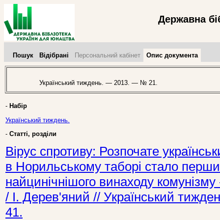
Державна бі
Пошук
Відібрані
Персональний кабінет
Опис документа
Український тиждень. — 2013. — № 21.
-
Набір
Український тиждень.
-
Статті, розділи
Вірус спротиву: Розпочате українсь
в Норильському таборі стало перши
найцинічнішого винаходу комунізму 
/ І. Дерев'яний // Український тижд
41.