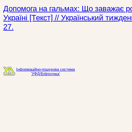
Допомога на гальмах: Що заважає ро
Україні [Текст] // Український тижд
27.
Інформаційно-пошукова система
'УФД/Бібліотека'