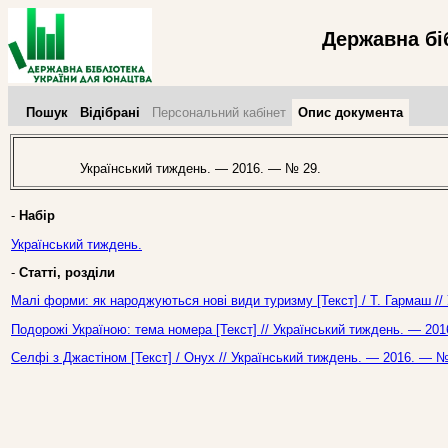
Державна бі
Пошук
Відібрані
Персональний кабінет
Опис документа
Український тиждень. — 2016. — № 29.
-
Набір
Український тиждень.
-
Статті, розділи
Малі форми: як народжуються нові види туризму [Текст] / Т. Гармаш //
Подорожі Україною: тема номера [Текст] // Український тиждень. — 201
Селфі з Джастіном [Текст] / Онух // Український тиждень. — 2016. — №