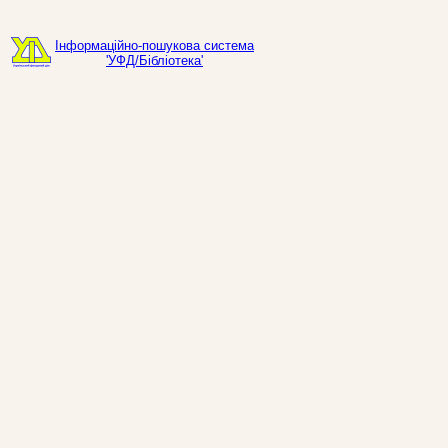
Інформаційно-пошукова система
'УФД/Бібліотека'