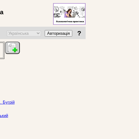
ва
?
Авторизація
. Бугрій
ський