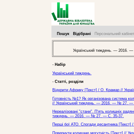
Пошук
Відібрані
Персональний кабіне
Український тиждень. — 2016. —
-
Набір
Український тиждень.
-
Статті, розділи
Відкрити Африку [Текст] / О. Крамар // Укр
Готовність №1? Як організована система коле
// Український тиждень. — 2016. — № 27. — 
Нереалізовані "стани". П‘ять колишніх радян
тиждень. — 2016. — № 27. — С. 35-37.
Перші бої АТО. Спогади десантника [Текст] /
Повернути колишню могутність [Текст] // Ук