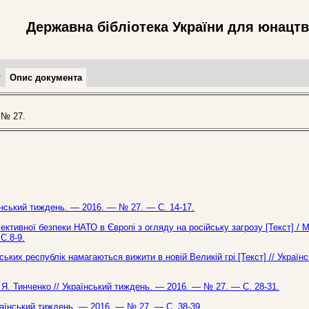
Державна бібліотека України для юнацт
т
Опис документа
 № 27.
аїнський тиждень. — 2016. — № 27. — С. 14-17.
ктивної безпеки НАТО в Європі з огляду на російську загрозу [Текст] / М
С.8-9.
ських республік намагаються вижити в новій Великій грі [Текст] // Україн
 Я. Тинченко // Український тиждень. — 2016. — № 27. — С. 28-31.
раїнський тиждень. — 2016. — № 27. — С. 38-39.