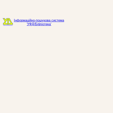
Інформаційно-пошукова система
'УФД/Бібліотека'