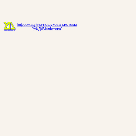
Інформаційно-пошукова система
'УФД/Бібліотека'