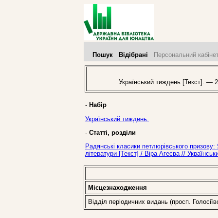
Пошук
Відібрані
Персональний кабіне
Український тиждень [Текст]. — 2
-
Набір
Український тиждень.
-
Статті, розділи
Радянські класики петлюрівського призову: 
літератури [Текст] / Віра Агеєва // Українс
Місцезнаходження
Відділ періодичних видань (просп. Голосіїв