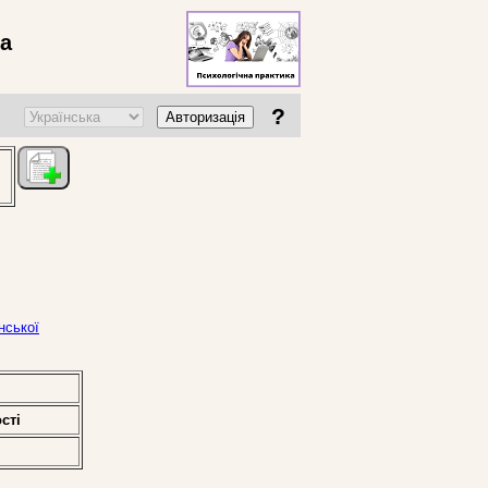
ва
?
Авторизація
нської
стi