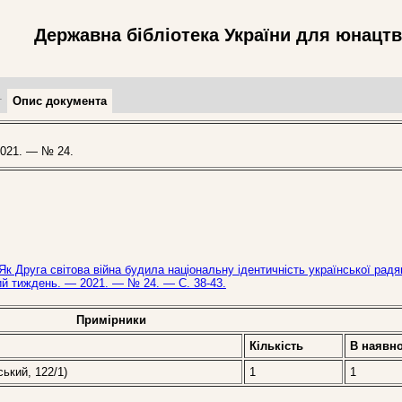
Державна бібліотека України для юнацт
т
Опис документа
021. — № 24.
Як Друга світова війна будила національну ідентичність української радя
ький тиждень. — 2021. — № 24. — С. 38-43.
Примірники
Кількість
В наявно
ський, 122/1)
1
1