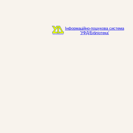
Інформаційно-пошукова система
'УФД/Бібліотека'