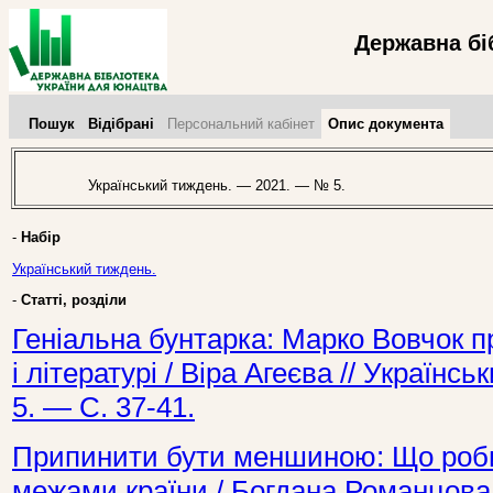
Державна бі
Пошук
Відібрані
Персональний кабінет
Опис документа
Український тиждень. — 2021. — № 5.
-
Набір
Український тиждень.
-
Статті, розділи
Геніальна бунтарка: Марко Вовчок пр
і літературі / Віра Агеєва // Україн
5. — С. 37-41.
Припинити бути меншиною: Що роби
межами країни / Богдана Романцова 