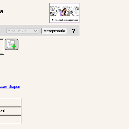
ва
?
Авторизація
ксим Віхров
стi