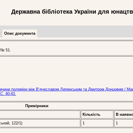
Державна бібліотека України для юнацт
т
Опис документа
 № 51.
і причини полеміки між В‘ячеславом Липинським та Дмитром Донцовим / Ма
С. 40-43.
Примірники
Кількість
В наявно
ський, 122/1)
1
1