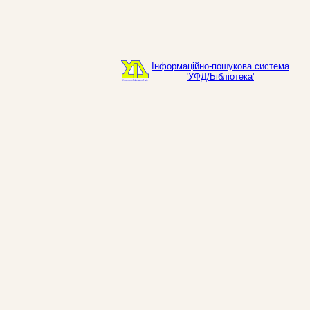
Інформаційно-пошукова система
'УФД/Бібліотека'