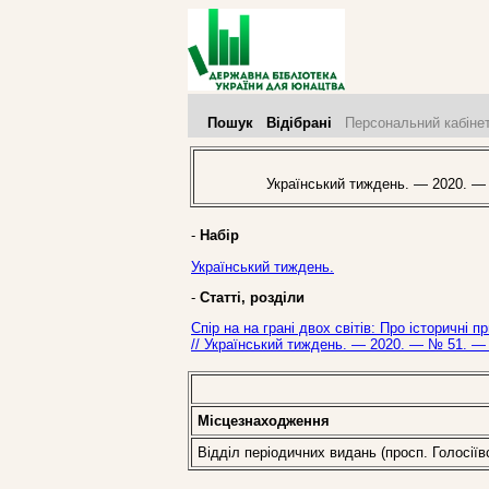
Пошук
Відібрані
Персональний кабіне
Український тиждень. — 2020. —
-
Набір
Український тиждень.
-
Статті, розділи
Спір на на грані двох світів: Про історичн
// Український тиждень. — 2020. — № 51. — 
Місцезнаходження
Відділ періодичних видань (просп. Голосіїв