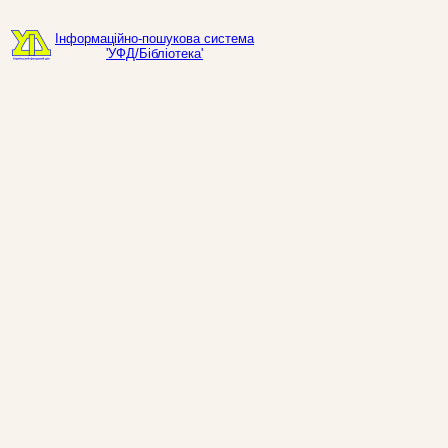
Інформаційно-пошукова система
'УФД/Бібліотека'