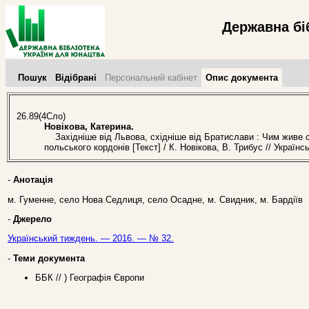
Державна бі
Пошук
Відібрані
Персональний кабінет
Опис документа
26.89(4Сло)
Новікова, Катерина.
Західніше від Львова, східніше від Братислави : Чим живе с
польського кордонів [Текст] / К. Новікова, В. Трибус // Украї
-
Анотація
м. Гуменне, село Нова Седлиця, село Осадне, м. Свидник, м. Бардіїв
-
Джерело
Український тиждень. — 2016. — № 32.
-
Теми документа
ББК // ) Географія Європи