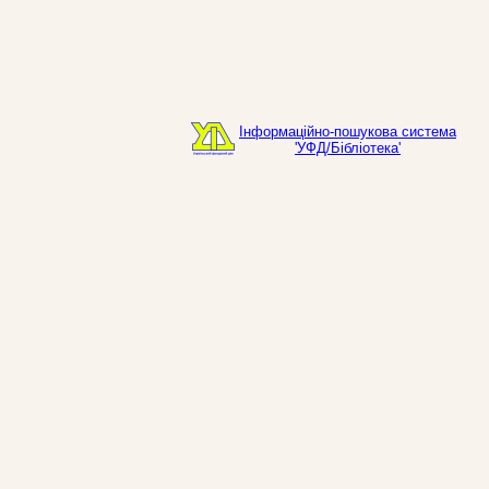
Інформаційно-пошукова система
'УФД/Бібліотека'