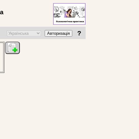
ва
?
Авторизація