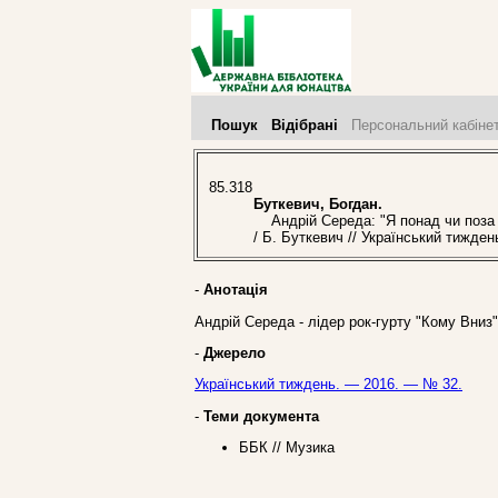
Пошук
Відібрані
Персональний кабіне
85.318
Буткевич, Богдан.
Андрій Середа: "Я понад чи поза п
/ Б. Буткевич // Український тижде
-
Анотація
Андрій Середа - лідер рок-гурту "Кому Вниз"
-
Джерело
Український тиждень. — 2016. — № 32.
-
Теми документа
ББК // Музика