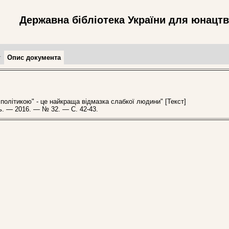
Державна бібліотека України для юнацт
т
Опис документа
олітикою" - це найкраща відмазка слабкої людини" [Текст]
нь. — 2016. — № 32. — С. 42-43.