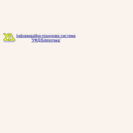
Інформаційно-пошукова система
'УФД/Бібліотека'