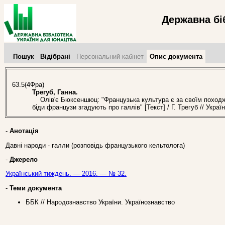
Державна бі
Пошук
Відібрані
Персональний кабінет
Опис документа
63.5(4Фра)
Трегуб, Ганна.
Олів'є Бюксеншюц: "Французька культура є за своїм походже
біди французи згадують про галлів" [Текст] / Г. Трегуб // Укр
-
Анотація
Давні народи - галли (розповідь французького кельтолога)
-
Джерело
Український тиждень. — 2016. — № 32.
-
Теми документа
ББК // Народознавство України. Українознавство