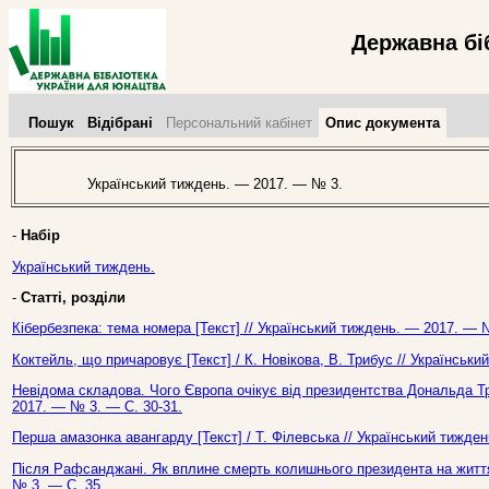
Державна бі
Пошук
Відібрані
Персональний кабінет
Опис документа
Український тиждень. — 2017. — № 3.
-
Набір
Український тиждень.
-
Статті, розділи
Кібербезпека: тема номера [Текст] // Український тиждень. — 2017. — 
Коктейль, що причаровує [Текст] / К. Новікова, В. Трибус // Українськ
Невідома складова. Чого Європа очікує від президентства Дональда Тра
2017. — № 3. — С. 30-31.
Перша амазонка авангарду [Текст] / Т. Філевська // Український тижде
Після Рафсанджані. Як вплине смерть колишнього президента на життя 
№ 3. — С. 35.