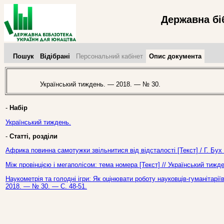
Державна бі
Пошук
Відібрані
Персональний кабінет
Опис документа
Український тиждень. — 2018. — № 30.
-
Набір
Український тиждень.
-
Статті, розділи
Африка повинна самотужки звільнитися від відсталості [Текст] / Г. Бух
Між провінцією і мегаполісом: тема номера [Текст] // Український тиж
Наукометрія та голодні ігри: Як оцінювати роботу науковців-гуманітарії
2018. — № 30. — С. 48-51.