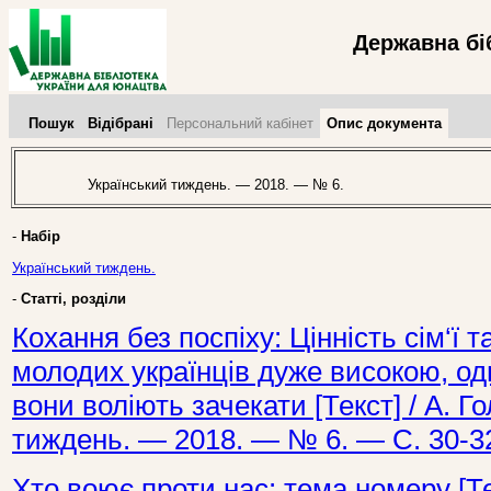
Державна бі
Пошук
Відібрані
Персональний кабінет
Опис документа
Український тиждень. — 2018. — № 6.
-
Набір
Український тиждень.
-
Статті, розділи
Кохання без поспіху: Цінність сім‘ї 
молодих українців дуже високою, од
вони воліють зачекати [Текст] / А. Го
тиждень. — 2018. — № 6. — С. 30-3
Хто воює проти нас: тема номеру [Те