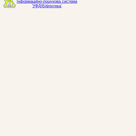
Інформаційно-пошукова система
'УФД/Бібліотека'