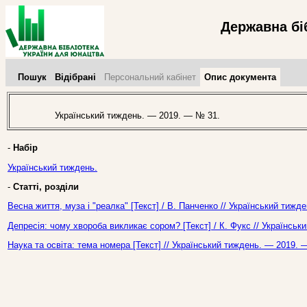
Державна бі
Пошук
Відібрані
Персональний кабінет
Опис документа
Український тиждень. — 2019. — № 31.
-
Набір
Український тиждень.
-
Статті, розділи
Весна життя, муза і "реалка" [Текст] / В. Панченко // Український тиж
Депресія: чому хвороба викликає сором? [Текст] / К. Фукс // Українсь
Наука та освіта: тема номера [Текст] // Український тиждень. — 2019. 