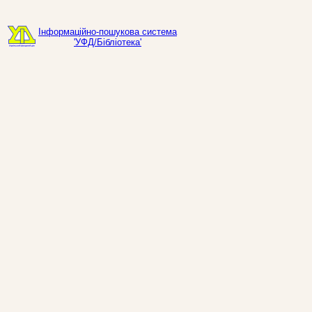
Інформаційно-пошукова система
'УФД/Бібліотека'