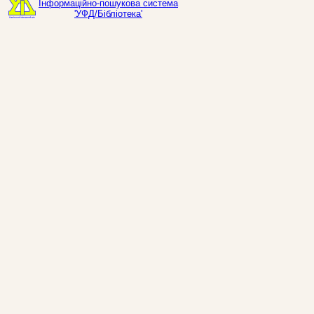
Інформаційно-пошукова система
'УФД/Бібліотека'