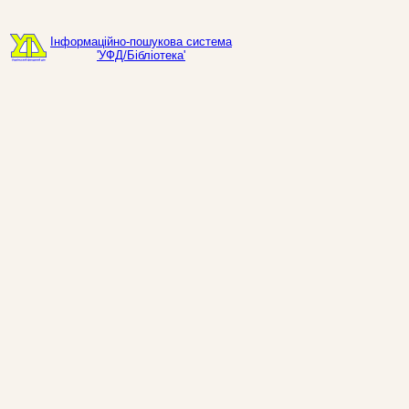
Інформаційно-пошукова система
'УФД/Бібліотека'