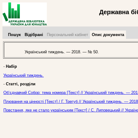
Державна бі
Пошук
Відібрані
Персональний кабінет
Опис документа
Український тиждень. — 2018. — № 50.
-
Набір
Український тиждень.
-
Статті, розділи
Об‘єднавчий Собор: тема номера [Текст] // Український тиждень. — 201
Плювання на цінності [Текст] / Г. Трегуб // Український тиждень. — 201
Повстання, яке не стало українським [Текст] / С. Липовецький // Укра