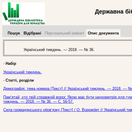
Державна бі
Пошук
Відібрані
Персональний кабінет
Опис документа
Український тиждень. — 2018. — № 36.
-
Набір
Український тиждень.
-
Статті, розділи
Демографія: тема номера [Текст] // Український тиждень. — 2018. — № 
Пам‘ятай, хто твій справжній ворог. Якою має бути наукометрія для гуман
тиждень. — 2018. — № 36. — С. 56-57.
Сила громадянського обов‘язку [Текст] / О. Ворожбит // Український т