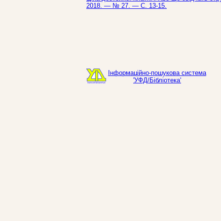
2018. — № 27. — С. 13-15.
Інформаційно-пошукова система
'УФД/Бібліотека'